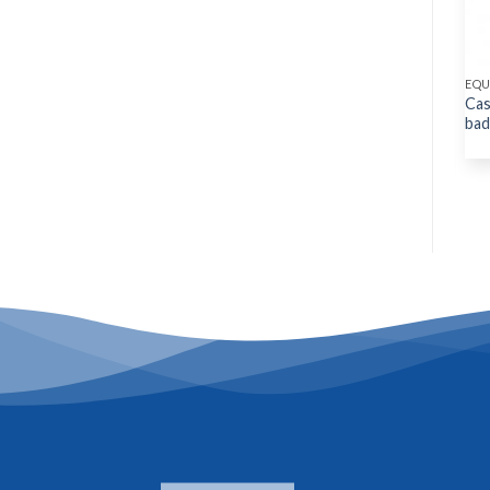
EQUIPEMENTS INDUSTRIELS
EQUIPEMENTS INDUSTRIELS
EQU
Echelles coulisses 2 plans à
Casque de protection
Cas
mécanisme à corde
ZIRCON1 avec serrage à
bad
glissière