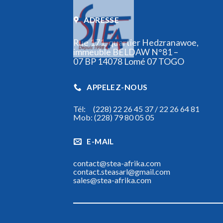
ADRESSE
Rue 171, quartier Hedzranawoe,
immeuble BELDAW N°81 –
07 BP 14078 Lomé 07 TOGO
APPELEZ-NOUS
Tél: (228) 22 26 45 37 / 22 26 64 81
Mob: (228) 79 80 05 05
E-MAIL
contact@stea-afrika.com
contact.steasarl@gmail.com
sales@stea-afrika.com