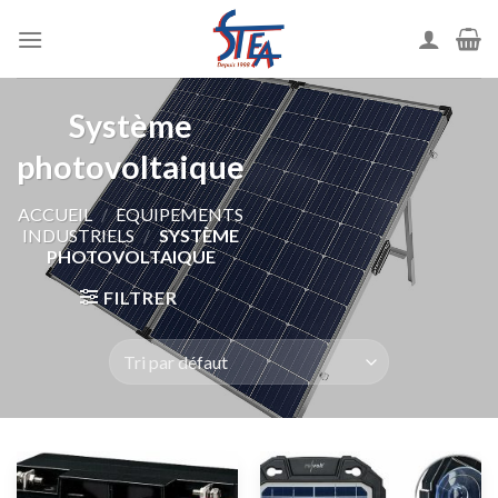
Système
photovoltaique
ACCUEIL
/
EQUIPEMENTS
INDUSTRIELS
/
SYSTÈME
PHOTOVOLTAIQUE
FILTRER