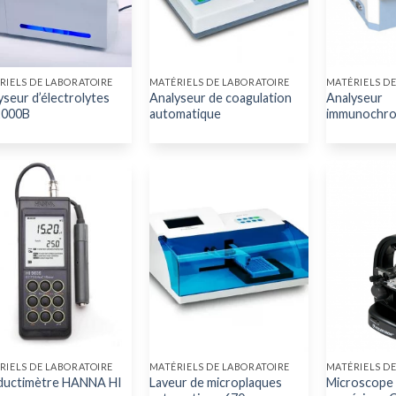
RIELS DE LABORATOIRE
MATÉRIELS DE LABORATOIRE
MATÉRIELS D
yseur d’électrolytes
Analyseur de coagulation
Analyseur
2000B
automatique
immunochro
RIELS DE LABORATOIRE
MATÉRIELS DE LABORATOIRE
MATÉRIELS D
uctimètre HANNA HI
Laveur de microplaques
Microscope 