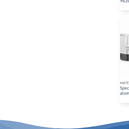
983
MATÉ
Spec
atom