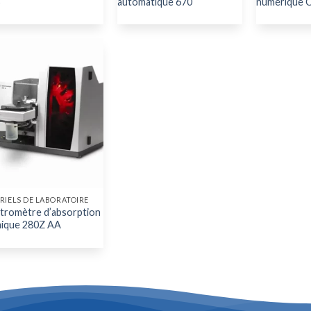
5
automatique 670
numérique C
RIELS DE LABORATOIRE
tromètre d’absorption
ique 280Z AA