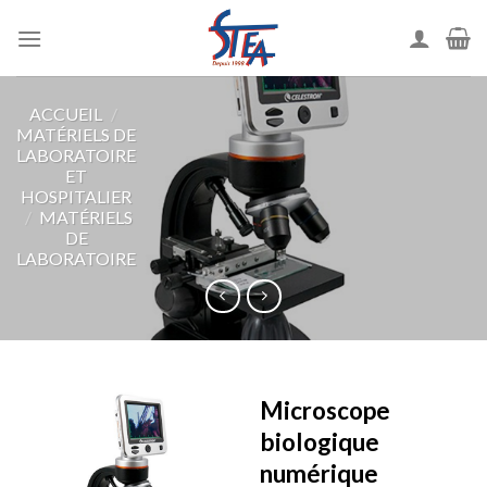
ACCUEIL
/
MATÉRIELS DE
LABORATOIRE
ET
HOSPITALIER
/
MATÉRIELS
DE
LABORATOIRE
Microscope
biologique
numérique