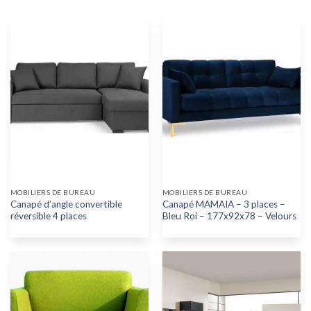
MOBILIERS DE BUREAU
MOBILIERS DE BUREAU
Canapé d’angle convertible
Canapé MAMAIA – 3 places –
réversible 4 places
Bleu Roi – 177x92x78 – Velours