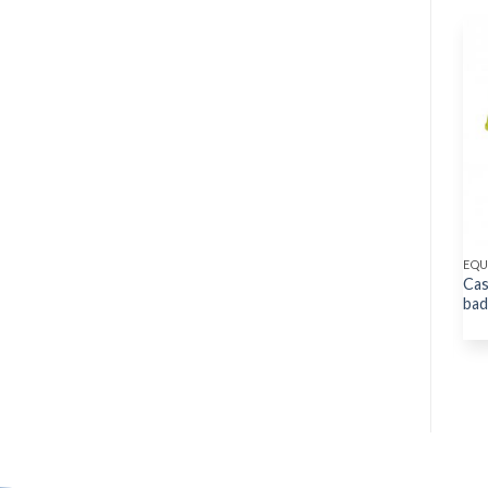
EQUIPEMENTS DE MANUTENTION
EQUIPEMENTS INDUSTRIELS
EQU
Transpalette manuelle 2,5
Elagueuse thermique
Cas
tonnes
SCHEPPACH 25 cm – 25 CC
bad
– CSP2540