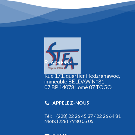
ADRESSE
Rue 171, quartier Hedzranawoe,
immeuble BELDAW N°81 –
07 BP 14078 Lomé 07 TOGO
APPELEZ-NOUS
Tél: (228) 22 26 45 37 / 22 26 64 81
Mob: (228) 79 80 05 05