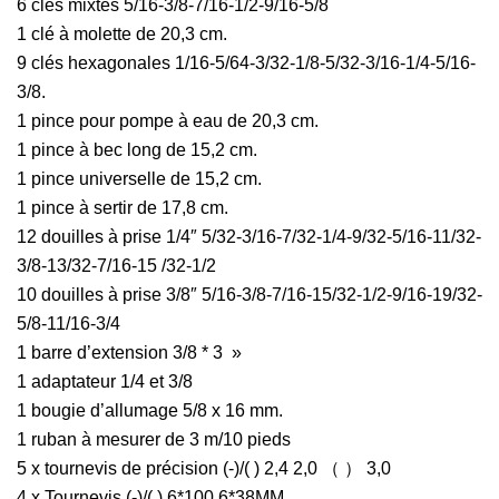
6 clés mixtes 5/16-3/8-7/16-1/2-9/16-5/8
1 clé à molette de 20,3 cm.
9 clés hexagonales 1/16-5/64-3/32-1/8-5/32-3/16-1/4-5/16-
3/8.
1 pince pour pompe à eau de 20,3 cm.
1 pince à bec long de 15,2 cm.
1 pince universelle de 15,2 cm.
1 pince à sertir de 17,8 cm.
12 douilles à prise 1/4″ 5/32-3/16-7/32-1/4-9/32-5/16-11/32-
3/8-13/32-7/16-15 /32-1/2
10 douilles à prise 3/8″ 5/16-3/8-7/16-15/32-1/2-9/16-19/32-
5/8-11/16-3/4
1 barre d’extension 3/8 * 3 »
1 adaptateur 1/4 et 3/8
1 bougie d’allumage 5/8 x 16 mm.
1 ruban à mesurer de 3 m/10 pieds
5 x tournevis de précision (-)/( ) 2,4 2,0 ​​（ ） 3,0
4 x Tournevis (-)/( ) 6*100 6*38MM