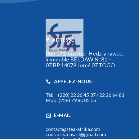
ADRESSE
Rue 171, quartier Hedzranawoe,
immeuble BELDAW N°81 –
07 BP 14078 Lomé 07 TOGO
APPELEZ-NOUS
Tél: (228) 22 26 45 37 / 22 26 64 81
Mob: (228) 79 80 05 05
E-MAIL
contact@stea-afrika.com
contact.steasarl@gmail.com