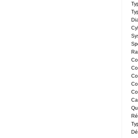
Typ
Typ
Di
Cyl
Sys
Spé
Rat
Co
Co
Co
Co
Co
Cap
Qua
Rég
Typ
Dém