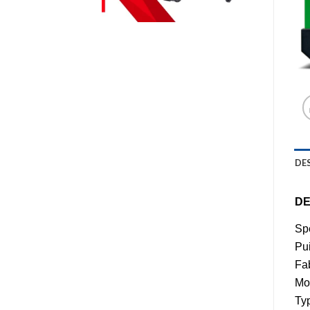
DE
DE
Spé
Pu
Fa
Mo
Typ