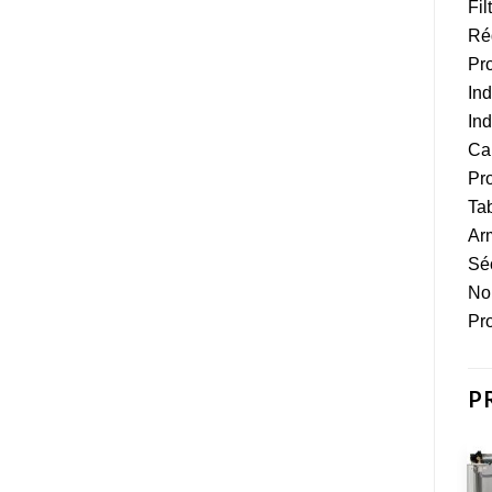
Fil
Ré
Pro
Ind
Ind
Cap
Pro
Tab
Arm
Séc
Nor
Pro
P