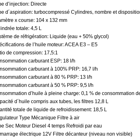
e d’injection: Directe
e d´aspiration: turbocompressé Cylindres, nombre et disposition
amètre x course: 104 x 132 mm
indrée totale: 4,5 L
tème de réfrigération: Liquide (eau + 50% glycol)
cifications de l’huile moteur: ACEA E3 – E5
io de compression: 17,5:1
nsommation carburant ESP: 18 l/h
nsommation carburant à 100% PRP: 16,7 l/h
nsommation carburant à 80 % PRP: 13 l/h
nsommation carburant à 50 % PRP: 9,5 l/h
nsommation d’huile à pleine charge: 0,1 % de consommation de
acité d´huile compris aux tubes, les filtres 12,8 L
ntité totale de liquide de refroidissement: 18,5 L
ulateur Type Mécanique Filtre à air
e Sec Moteur Diesel 4 temps Refroidi par eau
arrage électrique 12V Filtre décanteur (niveau non visible)