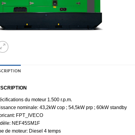
SCRIPTION
SCRIPTION
cifications du moteur 1.500 r.p.m.
issance nominale: 43,2kW cop ; 54,5kW prp ; 60kW standby
bricant: FPT_IVECO
dèle: NEF45SM1F
e de moteur: Diesel 4 temps