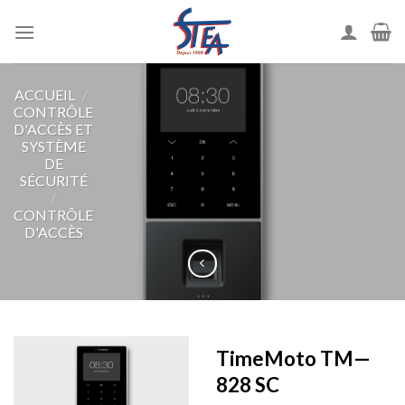
ACCUEIL
/
CONTRÔLE
D'ACCÈS ET
SYSTÈME
DE
SÉCURITÉ
/
CONTRÔLE
D'ACCÈS
TimeMoto TM—
828 SC