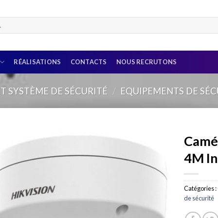
RÉALISATIONS
CONTACTS
NOUS RECRUTONS
T SYSTÈME DE SÉCURITÉ
/
EQUIPEMENTS DE SÉC
Camér
4M I
Catégories :
de sécurité