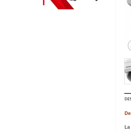
DE
Des
La