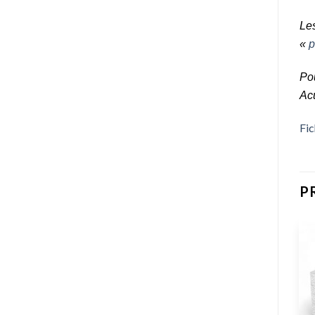
Les
«
p
Pou
Ac
Fic
P