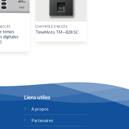
'ACCÈS
CONTRÔLE D'ACCÈS
e temps
TimeMoto TM—828 SC
s digitales
0
Liens utiles
A propos
Partenaires