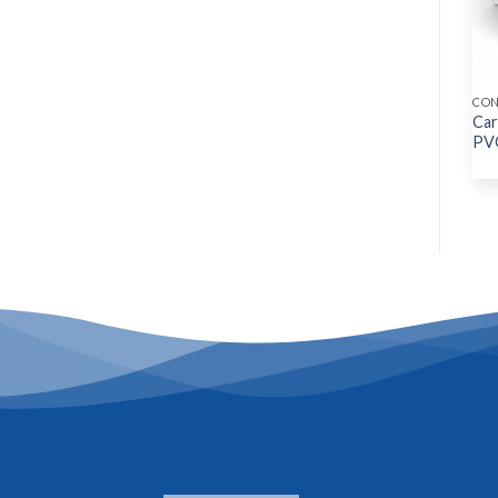
CONTRÔLE D'ACCÈS
EQUIPEMENTS DE SÉCURITÉ
CON
Gâche électrique à sécurité
Bavettes de protection
Car
intégrée pour porte
haute filtration
PVC