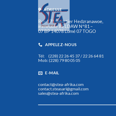
ADRESSE
Rue 171, quartier Hedzranawoe,
immeuble BELDAW N°81 –
07 BP 14078 Lomé 07 TOGO
APPELEZ-NOUS
Tél: (228) 22 26 45 37 / 22 26 64 81
Mob: (228) 79 80 05 05
E-MAIL
contact@stea-afrika.com
contact.steasarl@gmail.com
sales@stea-afrika.com