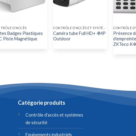
TRÔLE D'ACCÈS
CONTRÔLE D'ACCÈS ET SYSTÈME DE SÉCURITÉ
CONTRÔLE D
tes Badges Plastiques
Caméra tube Full HD+ 4MP
Présence d
 Piste Magnétique
Outdoor
d’empreinte
ZKTeco K4
Catégorie produits
Contrôle d'accès et systèmes
de sécurité
Equipements industriels