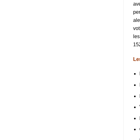
ave
per
ale
vo
les
15
Le