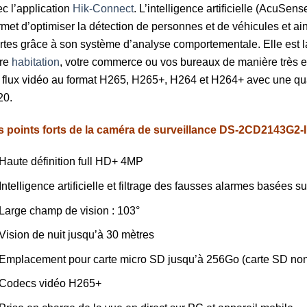
c l’application
Hik-Connect
. L’intelligence artificielle (AcuS
met d’optimiser la détection de personnes et de véhicules et ain
rtes grâce à son système d’analyse comportementale. Elle est la
tre
habitation
, votre commerce ou vos bureaux de manière très e
 flux vidéo au format H265, H265+, H264 et H264+ avec une qual
20.
s points forts de la caméra
de surveillance
DS-2CD2143G2-I
Haute définition full HD+ 4MP
Intelligence artificielle et filtrage des fausses alarmes basées 
Large champ de vision : 103°
Vision de nuit jusqu’à 30 mètres
Emplacement pour carte micro SD jusqu’à 256Go (carte SD non
Codecs vidéo H265+