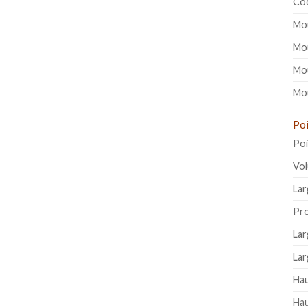
Co
Mo
Mou
Mou
Mou
Poi
Poi
Vo
Lar
Pro
Lar
Lar
Hau
Hau