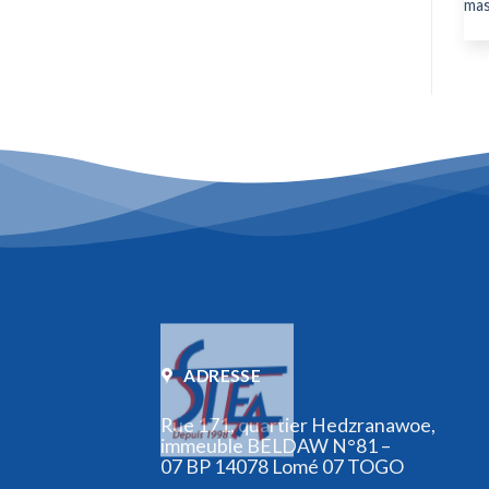
personnes
mas
ADRESSE
Rue 171, quartier Hedzranawoe,
immeuble BELDAW N°81 –
07 BP 14078 Lomé 07 TOGO