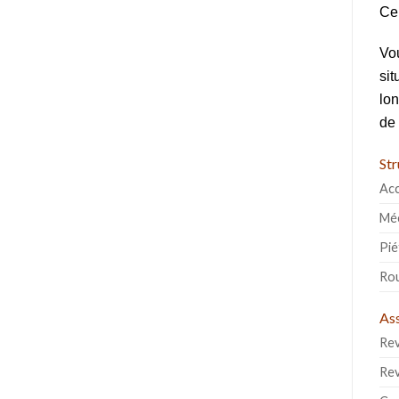
Ce 
Vou
sit
lon
de 
Str
Acc
Mé
Pi
Rou
Ass
Re
Re