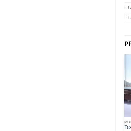
Hau
Hau
P
MOBILIERS DE BUREAU
MOBILIERS DE BUREAU
MOB
Table de conférence de 12
Tab
Bureau droits panneaux