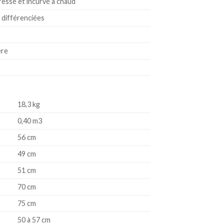
ressé et incurvé à chaud
 différenciées
ère
18,3 kg
0,40 m3
56 cm
49 cm
51 cm
70 cm
75 cm
50 à 57 cm