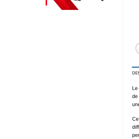
DE
Le 
de 
une
C
dif
pe