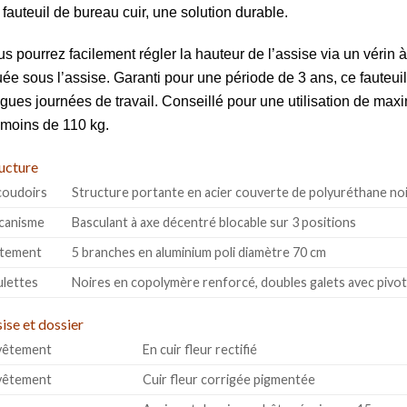
fauteuil de bureau cuir, une solution durable.
s pourrez facilement régler la hauteur de l’assise via un vérin 
uée sous l’assise. Garanti pour une période de 3 ans, ce fauteui
gues journées de travail
. Conseillé pour une utilisation de ma
moins de 110 kg.
ucture
oudoirs
Structure portante en acier couverte de polyuréthane noi
canisme
Basculant à axe décentré blocable sur 3 positions
étement
5 branches en aluminium poli diamètre 70 cm
lettes
Noires en copolymère renforcé, doubles galets avec pivot
ise et dossier
vêtement
En cuir fleur rectifié
vêtement
Cuir fleur corrigée pigmentée