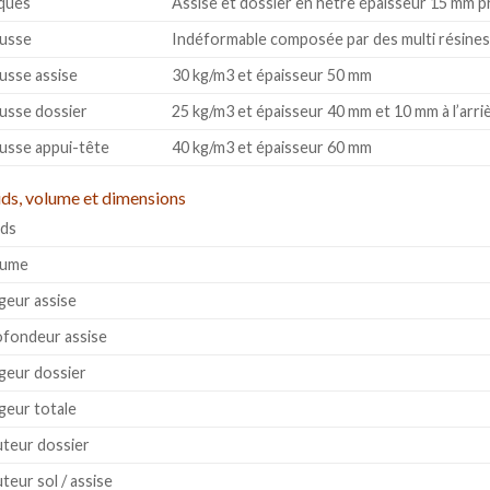
ques
Assise et dossier en hêtre épaisseur 15 mm p
usse
Indéformable composée par des multi résines
sse assise
30 kg/m3 et épaisseur 50 mm
sse dossier
25 kg/m3 et épaisseur 40 mm et 10 mm à l’arri
sse appui-tête
40 kg/m3 et épaisseur 60 mm
ds, volume et dimensions
ds
lume
geur assise
fondeur assise
geur dossier
geur totale
teur dossier
teur sol / assise