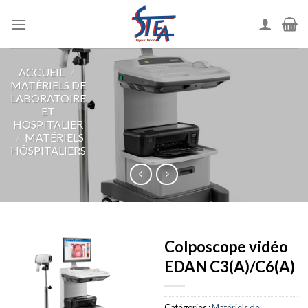
ACCUEIL
/
MATÉRIELS DE
LABORATOIRE
ET
HOSPITALIER
/
MATÉRIELS
HÔSPITALIERS
Colposcope vidéo
EDAN C3(A)/C6(A)
Catégories :
Matériels de